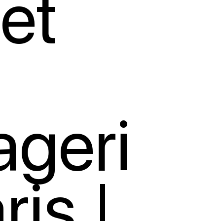
net
geri
ris |