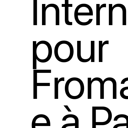
Inter
pour
Froma
e à Pa